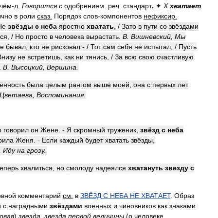
чём
-
л
.
Говорится
с
одобрением
.
реч
.
стандарт
.
✦
Х
хватает
чно
в
роли
сказ
.
Порядок
слов
-
компонентов
нефиксир
.
Не
звёзды
с
неба
яростно
хватать
, /
Зато
в
пути
со
звёздами
ся
, /
Но
просто
в
человека
вырастать
.
В
.
Вишневский
,
Мы
е
бывал
,
кто
не
рисковал
- /
Тот
сам
себя
не
испытал
, /
Пусть
Внизу
не
встретишь
,
как
ни
тянись
, /
За
всю
свою
счастливую
.
В
.
Высоцкий
,
Вершина
.
ённость
была
целым
рангом
выше
моей
,
она
с
первых
лет
Цветаева
,
Воспоминания
.
о
говорил
он
Жене
. -
Я
скромный
труженик
,
звёзд
с
неба
рила
Женя
. -
Если
каждый
будет
хватать
звёзды
,
,
Иду
на
грозу
.
теперь
хвалиться
,
но
смолоду
надеялся
хватануть
звезду
с
овной
комментарий
см
.
в
ЗВЁЗД
С
НЕБА
НЕ
ХВАТАЕТ
.
Образ
и
с
наградными
звёздами
военных
и
чиновников
как
знаками
овая
)
звезда
,
звезда
первой
величины
(
о
человеке
,