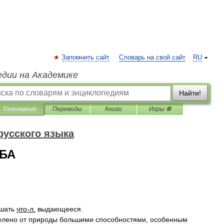
Запомнить сайт
Словарь на свой сайт
RU
едии на Академике
Найти!
Толкования
Переводы
Книги
Игры ⚽
русского языка
ЕБА
шать
что
-
л
.
выдающееся
.
елено
от
природы
большими
способностями
,
особенным