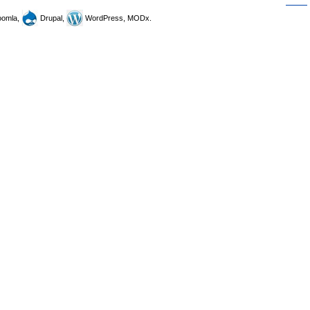
omla,
Drupal,
WordPress, MODx.