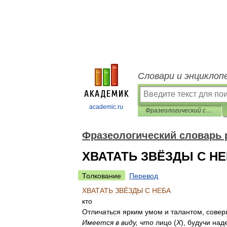
Словари и энциклоп
academic.ru
Фразеологический словарь русского языка
Фразеологический словарь 
ХВАТАТЬ ЗВЁЗДЫ С Н
Толкование
Перевод
ХВАТАТЬ
ЗВЁЗДЫ
С
НЕБА
кто
Отличаться
ярким
умом
и
талантом
,
совер
Имеется
в
виду
,
что
лицо
(
Х
),
будучи
над