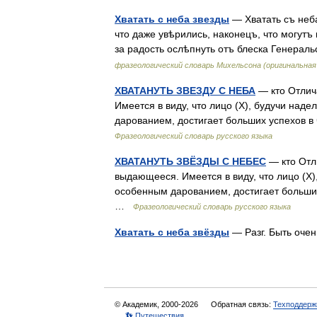
Хватать с неба звезды
— Хватать съ неба
что даже увѣрились, наконецъ, что могутъ их
за радость ослѣпнуть отъ блеска Генера
фразеологический словарь Михельсона (оригинальна
ХВАТАНУТЬ ЗВЕЗДУ С НЕБА
— кто Отлич
Имеется в виду, что лицо (Х), будучи на
дарованием, достигает больших успехов в
Фразеологический словарь русского языка
ХВАТАНУТЬ ЗВЁЗДЫ С НЕБЕС
— кто Отли
выдающееся. Имеется в виду, что лицо (Х
особенным дарованием, достигает больших
…
Фразеологический словарь русского языка
Хватать с неба звёзды
— Разг. Быть оче
© Академик, 2000-2026
Обратная связь:
Техподдерж
👣 Путешествия