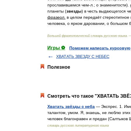
прославившемся
чем
-
л
.;
о
знаменитости
).
планеты
(
звезды
)
в
честь
выдающегося
ч
фразеол
.
в
целом
передаёт
стереотипное
человека
,
о
ярком
даровании
,
о
большом
Большой
фразеологический
словарь
русского
языка
. 
Игры ⚽
Поможем написать курсовую
ХВАТАТЬ ЗВЕЗДУ С НЕБЕС
Полезное
Смотреть что такое "ХВАТАТЬ ЗВЁ
Хватать звёзды с неба
— Экспрес. 1. Им
талантом, умом. Я, знаешь, не люблю этих 
человек благонравен и предан (Салтыков
словарь русского литературного языка