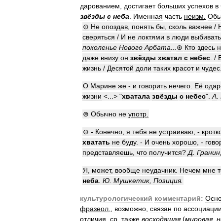
дарованием
,
достигает
больших
успехов
в
звёзды
с
неба
.
Именная
часть
неизм
.
Обы
⊙
Не
опоздав
,
понять
бы
,
сколь
важнее
/
сверяться
/
И
не
локтями
в
люди
выбивать
поколенье
Нового
Арбата
...
⊛
Кто
здесь
н
даже
внизу
он
звёзды
хватал
с
небес
. /
жизнь
/
Десятой
доли
таких
красот
и
чудес
О
Марине
же
-
и
говорить
нечего
.
Её
одар
жизни
<...> "
хватала
звёзды
с
небес
".
А
.
⊜
Обычно
не
употр
.
⊝
-
Конечно
,
я
тебя
не
устраиваю
, -
кротк
хватать
не
буду
. -
И
очень
хорошо
, -
гово
представляешь
,
что
получится
?
Д
.
Гранин
Я
,
может
,
вообще
неудачник
.
Нечем
мне
неба
.
Ю
.
Мушкетик
,
Позиция
.
культурологический
комментарий:
Осн
фразеол
.
,
возможно
,
связан
по
ассоциаци
отличия
.
ср
.
также
восходящая
(
мировая
,
н