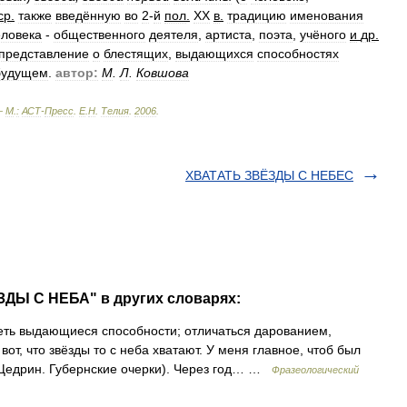
ср
.
также
введённую
во
2
-
й
пол
.
XX
в
.
традицию
именования
еловека
-
общественного
деятеля
,
артиста
,
поэта
,
учёного
и
др
.
представление
о
блестящих
,
выдающихся
способностях
будущем
.
автор:
М
.
Л
.
Ковшова
—
М
.
:
АСТ
-
Пресс
.
Е
.
Н
.
Телия
.
2006
.
ХВАТАТЬ ЗВЁЗДЫ С НЕБЕС
ЗДЫ С НЕБА" в других словарях:
еть выдающиеся способности; отличаться дарованием,
вот, что звёзды то с неба хватают. У меня главное, чтоб был
 Щедрин. Губернские очерки). Через год… …
Фразеологический