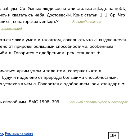
 звѣзды. Ср. Умные люди сосчитали столько звѣздъ на небѣ,
ъ и хватать съ неба. Достоевскій. Крит. статьи. 1, 1. Ср. Что
льскихъ, сенаторскихъ звѣздъ?… …
Большой толково-
я орфография)
аться ярким умом и талантом, совершать что л. выдающееся.
делено от природы большими способностями, особенным
 чём л. Говорится с одобрением. реч. стандарт. ✦… …
чаться ярким умом и талантом, совершать что л.
), будучи наделено от природы большими способностями,
 успехов в чём л. Говорится с одобрением. реч. стандарт. ✦…
нь способным. БМС 1998, 399 …
Большой словарь русских поговорок
ка
,
Реклама на сайте
18+